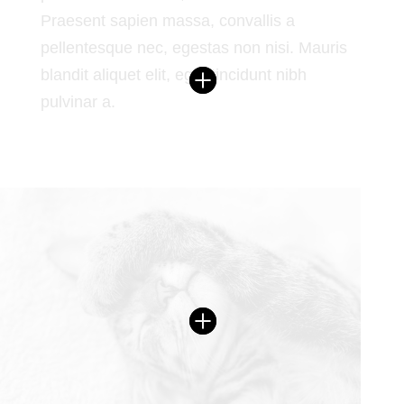
Praesent sapien massa, convallis a
pellentesque nec, egestas non nisi. Mauris
blandit aliquet elit, eget tincidunt nibh
pulvinar a.