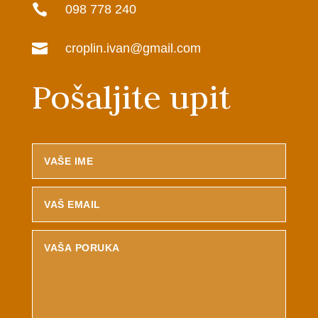

098 778 240

croplin.ivan@gmail.com
Pošaljite upit