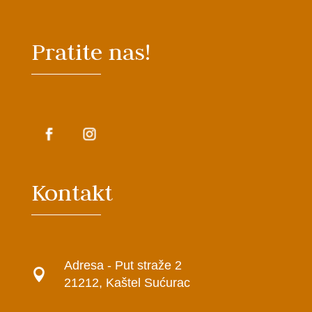
Pratite nas!
Kontakt
Adresa - Put straže 2

21212, Kaštel Sućurac